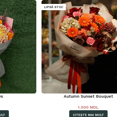
LIPSĂ STOC
ys
Autumn Sunset Bouquet
1.500
MDL
ULT
CITEȘTE MAI MULT