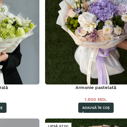
rală
Armonie pastelată
L
1.800
MDL
OȘ
ADAUGĂ ÎN COȘ
LIPSĂ STOC