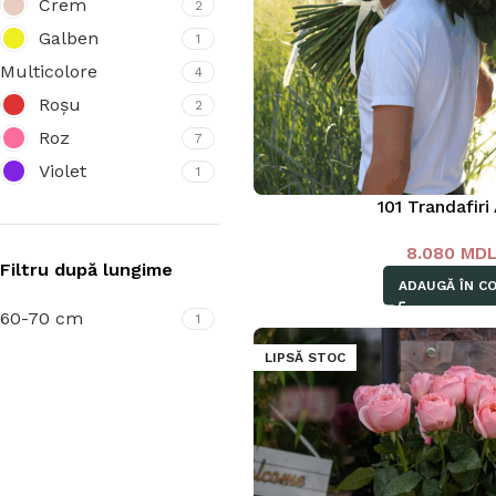
Crem
2
Galben
1
Multicolore
4
Roșu
2
Roz
7
Violet
1
101 Trandafiri 
8.080
MD
Filtru după lungime
ADAUGĂ ÎN C
60-70 cm
1
LIPSĂ STOC