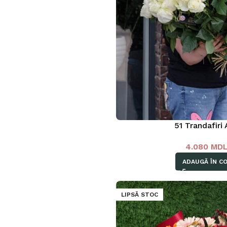
51 Trandafiri 
4.080
MD
ADAUGĂ ÎN C
LIPSĂ STOC