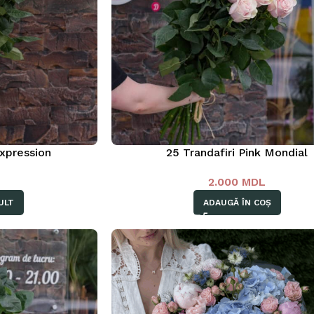
Expression
25 Trandafiri Pink Mondial
L
2.000
MDL
ULT
ADAUGĂ ÎN COȘ