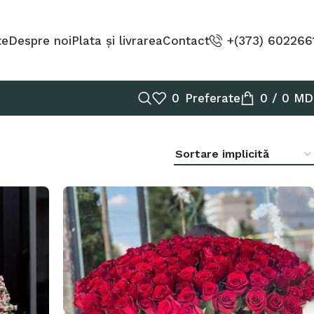
te
Despre noi
Plata și livrarea
Contact
+(373) 602266
0
Preferate
0
/
0
MD