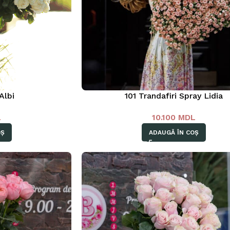
Albi
101 Trandafiri Spray Lidia
L
10.100
MDL
OȘ
ADAUGĂ ÎN COȘ