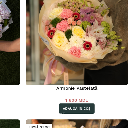
Armonie Pastelată
1.600
MDL
ADAUGĂ ÎN COȘ
LIPSĂ STOC