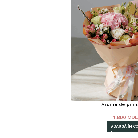
Arome de prim
1.800
MD
ADAUGĂ ÎN C