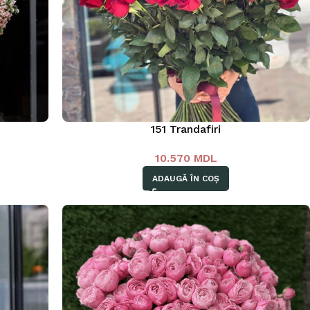
151 Trandafiri
10.570
MDL
ADAUGĂ ÎN COȘ