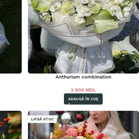
Anthurium combination
2.900
MDL
ADAUGĂ ÎN COȘ
LIPSĂ STOC