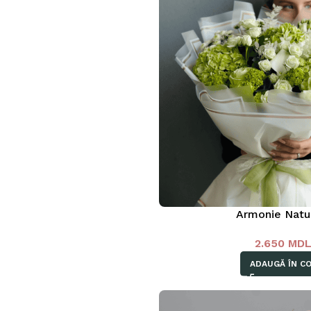
Armonie Natu
2.650
MD
ADAUGĂ ÎN C