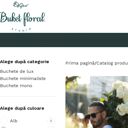
uchete de flori
Aranjamente florale
Flori pentru ocazii
Alege după categorie
Prima pagină
Catalog prod
Buchete de lux
Buchete minimaliste
Buchete mono
Alege după culoare
Alb
8