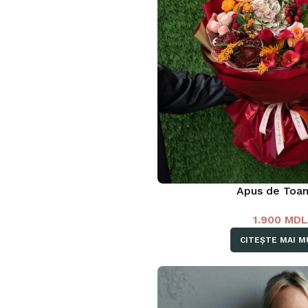
Apus de Toa
1.900
MD
CITEȘTE MAI M