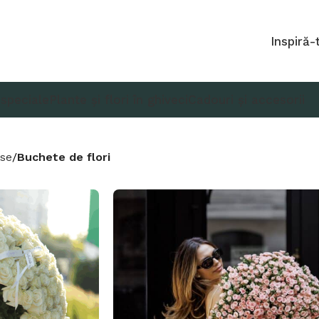
Inspiră-
 speciale
Plante și flori în ghiveci
Cadouri și accesorii
use
Buchete de flori