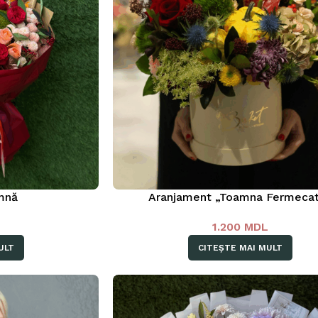
mnă
Aranjament „Toamna Fermeca
L
1.200
MDL
ULT
CITEȘTE MAI MULT