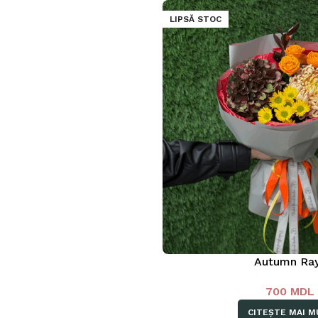
LIPSĂ STOC
Autumn Ra
700
MDL
CITEȘTE MAI M