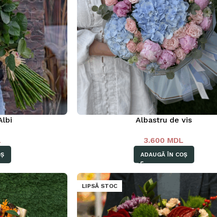
Albi
Albastru de vis
L
3.600
MDL
OȘ
ADAUGĂ ÎN COȘ
LIPSĂ STOC