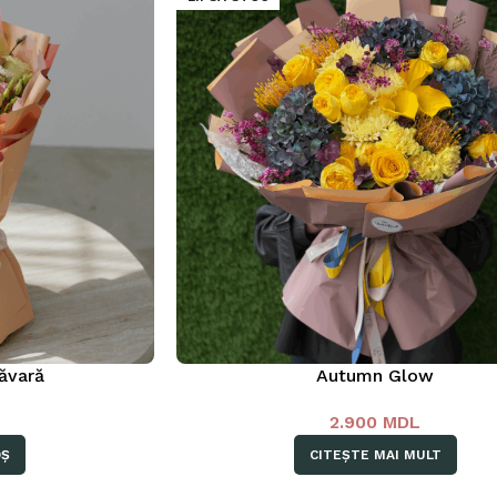
ăvară
Autumn Glow
L
2.900
MDL
OȘ
CITEȘTE MAI MULT