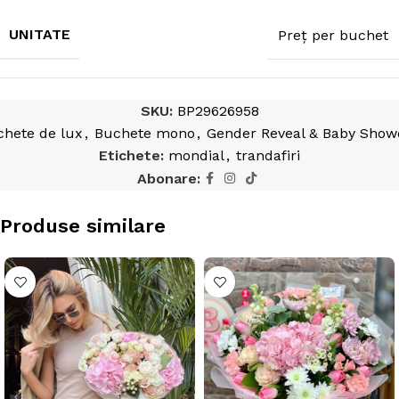
UNITATE
Preț per buchet
SKU:
BP29626958
chete de lux
,
Buchete mono
,
Gender Reveal & Baby Show
Etichete:
mondial
,
trandafiri
Abonare:
Produse similare