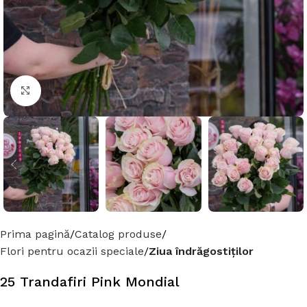
Click to enlarge
Prima pagină
Catalog produse
Flori pentru ocazii speciale
Ziua îndrăgostiților
25 Trandafiri Pink Mondial