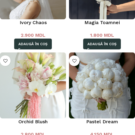
Ivory Chaos
Magia Toamnei
2.900
MDL
1.800
MDL
ADAUGĂ ÎN COȘ
ADAUGĂ ÎN COȘ
Orchid Blush
Pastel Dream
2.800
MDL
4.150
MDL