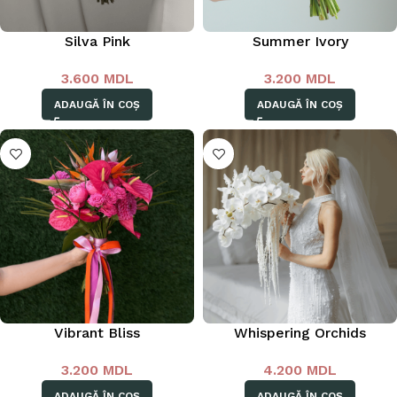
Silva Pink
Summer Ivory
3.600
MDL
3.200
MDL
ADAUGĂ ÎN COȘ
ADAUGĂ ÎN COȘ
Vibrant Bliss
Whispering Orchids
3.200
MDL
4.200
MDL
ADAUGĂ ÎN COȘ
ADAUGĂ ÎN COȘ