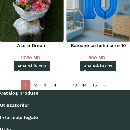
Azure Dream
Baloane cu heliu cifre 10
1.750
MDL
500
MDL
ADAUGĂ ÎN COȘ
ADAUGĂ ÎN COȘ
1
2
3
4
…
13
14
15
→
Catalog produse
Utilizatorilor
Informații legale
Utile