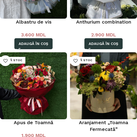
Albastru de vis
Anthurium combination
3.600
MDL
2.900
MDL
ADAUGĂ ÎN COȘ
ADAUGĂ ÎN COȘ
LIPSĂ STOC
LIPSĂ STOC
Apus de Toamnă
Aranjament „Toamna
Fermecată”
1.900
MDL