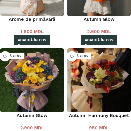
Arome de primăvară
Autumn Glow
1.800
MDL
2.600
MDL
ADAUGĂ ÎN COȘ
ADAUGĂ ÎN COȘ
LIPSĂ STOC
LIPSĂ STOC
Autumn Glow
Autumn Harmony Bouquet
2.900
MDL
950
MDL