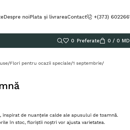
te
Despre noi
Plata și livrarea
Contact
+(373) 602266
0
Preferate
0
/
0
MD
duse
Flori pentru ocazii speciale
1 septembrie
amnă
, inspirat de nuanțele calde ale apusului de toamnă.
le în stoc, floriștii noștri vor ajusta varietatea.