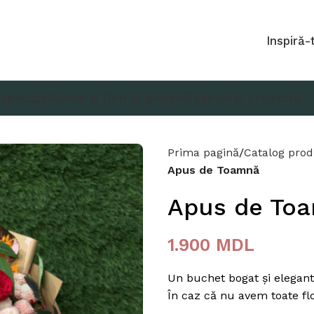
Inspiră-
 speciale
Plante și flori în ghiveci
Cadouri și accesorii
Prima pagină
Catalog pro
Apus de Toamnă
Apus de To
1.900
MDL
Un buchet bogat și elegant
În caz că nu avem toate flori