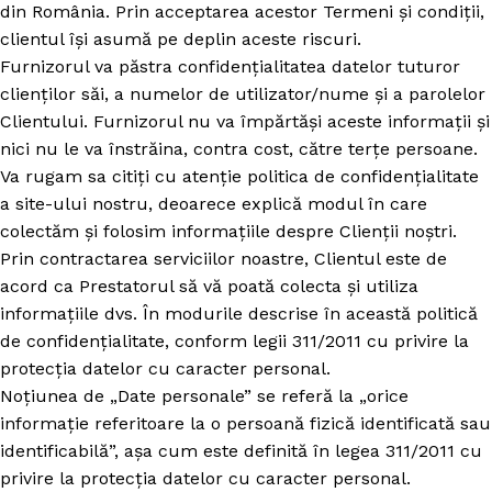
din România. Prin acceptarea acestor Termeni și condiții,
clientul își asumă pe deplin aceste riscuri.
Furnizorul va păstra confidențialitatea datelor tuturor
clienților săi, a numelor de utilizator/nume și a parolelor
Clientului. Furnizorul nu va împărtăși aceste informații și
nici nu le va înstrăina, contra cost, către terțe persoane.
Va rugam sa citiți cu atenție politica de confidențialitate
a site-ului nostru, deoarece explică modul în care
colectăm și folosim informațiile despre Clienții noștri.
Prin contractarea serviciilor noastre, Clientul este de
acord ca Prestatorul să vă poată colecta și utiliza
informațiile dvs. În modurile descrise în această politică
de confidențialitate, conform legii 311/2011 cu privire la
protecția datelor cu caracter personal.
Noțiunea de „Date personale” se referă la „orice
informație referitoare la o persoană fizică identificată sau
identificabilă”, așa cum este definită în legea 311/2011 cu
privire la protecția datelor cu caracter personal.