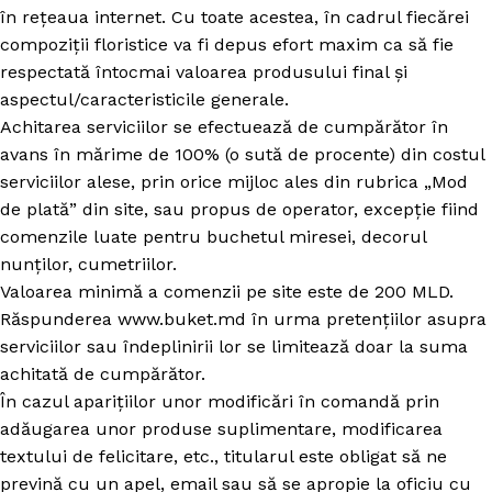
în rețeaua internet. Cu toate acestea, în cadrul fiecărei
compoziții floristice va fi depus efort maxim ca să fie
respectată întocmai valoarea produsului final și
aspectul/caracteristicile generale.
Achitarea serviciilor se efectuează de cumpărător în
avans în mărime de 100% (o sută de procente) din costul
serviciilor alese, prin orice mijloc ales din rubrica „Mod
de plată” din site, sau propus de operator, excepție fiind
comenzile luate pentru buchetul miresei, decorul
nunților, cumetriilor.
Valoarea minimă a comenzii pe site este de 200 MLD.
Răspunderea www.buket.md în urma pretențiilor asupra
serviciilor sau îndeplinirii lor se limitează doar la suma
achitată de cumpărător.
În cazul aparițiilor unor modificări în comandă prin
adăugarea unor produse suplimentare, modificarea
textului de felicitare, etc., titularul este obligat să ne
prevină cu un apel, email sau să se apropie la oficiu cu