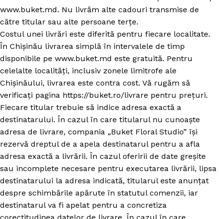
www.buket.md. Nu livrăm alte cadouri transmise de
către titular sau alte persoane terțe.
Costul unei livrări este diferită pentru fiecare localitate.
În Chișinău livrarea simplă în intervalele de timp
disponibile pe www.buket.md este gratuită. Pentru
celelalte localități, inclusiv zonele limitrofe ale
Chișinăului, livrarea este contra cost. Vă rugăm să
verificați pagina https://buket.ro/livrare pentru prețuri.
Fiecare titular trebuie să indice adresa exactă a
destinatarului. În cazul în care titularul nu cunoaște
adresa de livrare, compania „Buket Floral Studio” își
rezervă dreptul de a apela destinatarul pentru a afla
adresa exactă a livrării. În cazul oferirii de date greșite
sau incomplete necesare pentru executarea livrării, lipsa
destinatarului la adresa indicată, titularul este anunțat
despre schimbările apărute în statutul comenzii, iar
destinatarul va fi apelat pentru a concretiza
corectitudinea datelor de livrare. În cazul în care