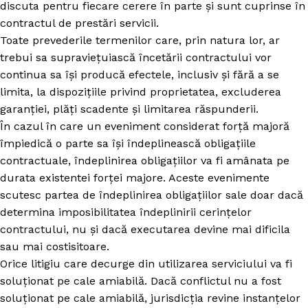
discuta pentru fiecare cerere în parte și sunt cuprinse în
contractul de prestări servicii.
Toate prevederile termenilor care, prin natura lor, ar
trebui sa supraviețuiască încetării contractului vor
continua sa își producă efectele, inclusiv și fără a se
limita, la dispozițiile privind proprietatea, excluderea
garanției, plăți scadente și limitarea răspunderii.
În cazul în care un eveniment considerat forță majoră
împiedică o parte sa își îndeplinească obligațiile
contractuale, îndeplinirea obligațiilor va fi amânata pe
durata existentei forței majore. Aceste evenimente
scutesc partea de îndeplinirea obligațiilor sale doar dacă
determina imposibilitatea îndeplinirii cerințelor
contractului, nu și dacă executarea devine mai dificila
sau mai costisitoare.
Orice litigiu care decurge din utilizarea serviciului va fi
soluționat pe cale amiabilă. Dacă conflictul nu a fost
soluționat pe cale amiabilă, jurisdicția revine instanțelor