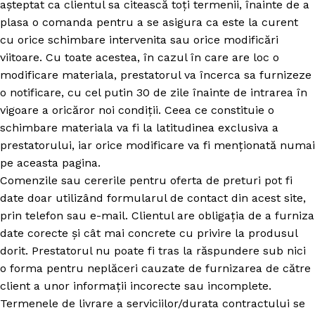
așteptat ca clientul sa citească toți termenii, înainte de a
plasa o comanda pentru a se asigura ca este la curent
cu orice schimbare intervenita sau orice modificări
viitoare. Cu toate acestea, în cazul în care are loc o
modificare materiala, prestatorul va încerca sa furnizeze
o notificare, cu cel putin 30 de zile înainte de intrarea în
vigoare a oricăror noi condiții. Ceea ce constituie o
schimbare materiala va fi la latitudinea exclusiva a
prestatorului, iar orice modificare va fi menționată numai
pe aceasta pagina.
Comenzile sau cererile pentru oferta de preturi pot fi
date doar utilizând formularul de contact din acest site,
prin telefon sau e-mail. Clientul are obligația de a furniza
date corecte și cât mai concrete cu privire la produsul
dorit. Prestatorul nu poate fi tras la răspundere sub nici
o forma pentru neplăceri cauzate de furnizarea de către
client a unor informații incorecte sau incomplete.
Termenele de livrare a serviciilor/durata contractului se