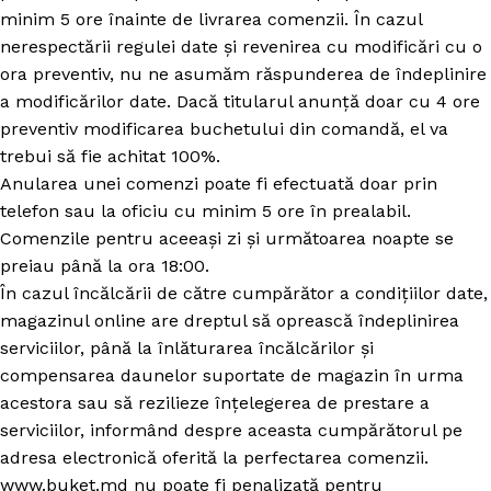
minim 5 ore înainte de livrarea comenzii. În cazul
nerespectării regulei date și revenirea cu modificări cu o
ora preventiv, nu ne asumăm răspunderea de îndeplinire
a modificărilor date. Dacă titularul anunță doar cu 4 ore
preventiv modificarea buchetului din comandă, el va
trebui să fie achitat 100%.
Anularea unei comenzi poate fi efectuată doar prin
telefon sau la oficiu cu minim 5 ore în prealabil.
Comenzile pentru aceeași zi și următoarea noapte se
preiau până la ora 18:00.
În cazul încălcării de către cumpărător a condițiilor date,
magazinul online are dreptul să oprească îndeplinirea
serviciilor, până la înlăturarea încălcărilor și
compensarea daunelor suportate de magazin în urma
acestora sau să rezilieze înțelegerea de prestare a
serviciilor, informând despre aceasta cumpărătorul pe
adresa electronică oferită la perfectarea comenzii.
www.buket.md nu poate fi penalizată pentru