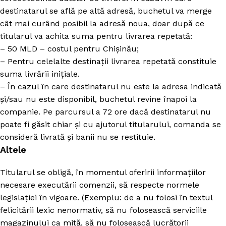
destinatarul se află pe altă adresă, buchetul va merge
cât mai curând posibil la adresă noua, doar după ce
titularul va achita suma pentru livrarea repetată:
– 50 MLD – costul pentru Chișinău;
– Pentru celelalte destinații livrarea repetată constituie
suma livrării inițiale.
– În cazul în care destinatarul nu este la adresa indicată
și/sau nu este disponibil, buchetul revine înapoi la
companie. Pe parcursul a 72 ore dacă destinatarul nu
poate fi găsit chiar și cu ajutorul titularului, comanda se
consideră livrată și banii nu se restituie.
Altele
Titularul se obligă, în momentul oferirii informațiilor
necesare executării comenzii, să respecte normele
legislației în vigoare. (Exemplu: de a nu folosi în textul
felicitării lexic nenormativ, să nu folosească serviciile
magazinului ca mită, să nu folosească lucrătorii