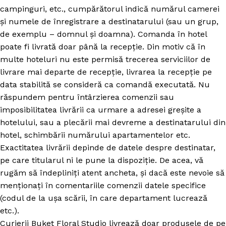
campinguri, etc., cumpărătorul indică numărul camerei
și numele de înregistrare a destinatarului (sau un grup,
de exemplu – domnul și doamna). Comanda în hotel
poate fi livrată doar până la recepție. Din motiv că în
multe hoteluri nu este permisă trecerea serviciilor de
livrare mai departe de recepție, livrarea la recepție pe
data stabilită se consideră ca comandă executată. Nu
răspundem pentru întârzierea comenzii sau
imposibilitatea livrării ca urmare a adresei greșite a
hotelului, sau a plecării mai devreme a destinatarului din
hotel, schimbării numărului apartamentelor etc.
Exactitatea livrării depinde de datele despre destinatar,
pe care titularul ni le pune la dispoziție. De acea, vă
rugăm să îndepliniți atent ancheta, și dacă este nevoie să
menționați în comentariile comenzii datele specifice
(codul de la ușa scării, în care departament lucrează
etc.).
Curierii Buket Floral Studio livrează doar produsele de pe