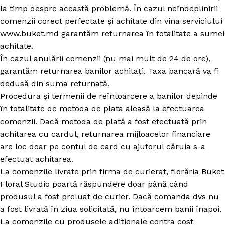
la timp despre această problemă. În cazul neîndeplinirii
comenzii corect perfectate și achitate din vina serviciului
www.buket.md garantăm returnarea în totalitate a sumei
achitate.
În cazul anulării comenzii (nu mai mult de 24 de ore),
garantăm returnarea banilor achitați. Taxa bancară va fi
dedusă din suma returnată.
Procedura și termenii de reîntoarcere a banilor depinde
în totalitate de metoda de plata aleasă la efectuarea
comenzii. Dacă metoda de plată a fost efectuată prin
achitarea cu cardul, returnarea mijloacelor financiare
are loc doar pe contul de card cu ajutorul căruia s-a
efectuat achitarea.
La comenzile livrate prin firma de curierat, florăria Buket
Floral Studio poartă răspundere doar până când
produsul a fost preluat de curier. Dacă comanda dvs nu
a fost livrată în ziua solicitată, nu întoarcem banii înapoi.
La comenzile cu produsele adiționale contra cost