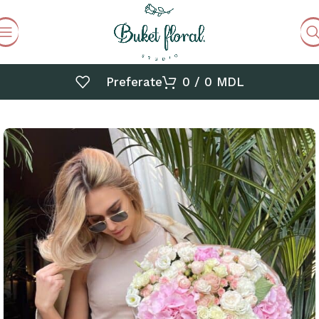
Preferate
0
/
0
MDL