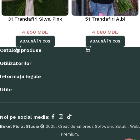
31 Trandafiri Silva Pink
51 Trandafiri Albi
4.650
MDL
4.080
MDL
ADAUGĂ ÎN COȘ
ADAUGĂ ÎN COȘ
Catalog produse
Utilizatorilor
Informații legale
Utile
Noi pe social media:
Buket Floral Studio
2025.
Creat de Empreus Software. Soluții. Web.
Premium.