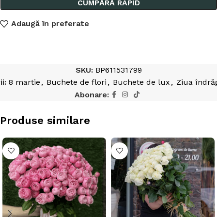
CUMPĂRĂ RAPID
Adaugă în preferate
SKU:
BP611531799
i:
8 martie
,
Buchete de flori
,
Buchete de lux
,
Ziua îndrăg
Abonare:
Produse similare