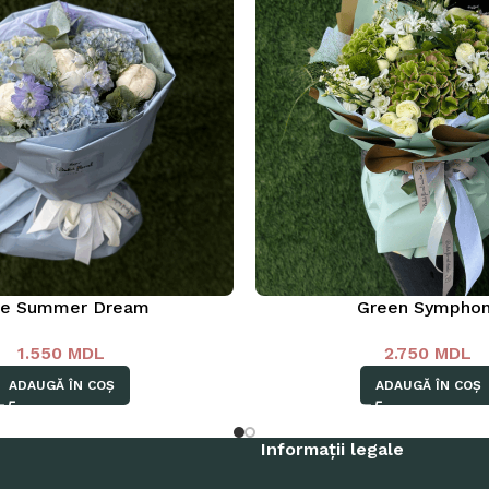
ue Summer Dream
Green Sympho
1.550
MDL
2.750
MDL
ADAUGĂ ÎN COȘ
ADAUGĂ ÎN COȘ
Informații legale