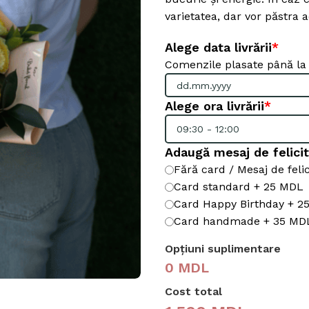
varietatea, dar vor păstra a
Alege data livrării
*
Comenzile plasate până la or
Alege ora livrării
*
Adaugă mesaj de felici
Fără card / Mesaj de felic
Card standard + 25 MDL
Card Happy Birthday + 2
Card handmade + 35 MD
Opțiuni suplimentare
0 MDL
Cost total