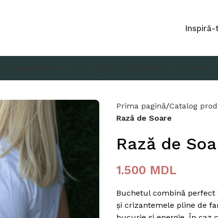
Inspiră-
 speciale
Plante și flori în ghiveci
Cadouri și accesorii
Prima pagină
Catalog pro
Rază de Soare
Rază de Soa
1.500
MDL
Buchetul combină perfect t
și crizantemele pline de f
bucurie și energie. În caz c