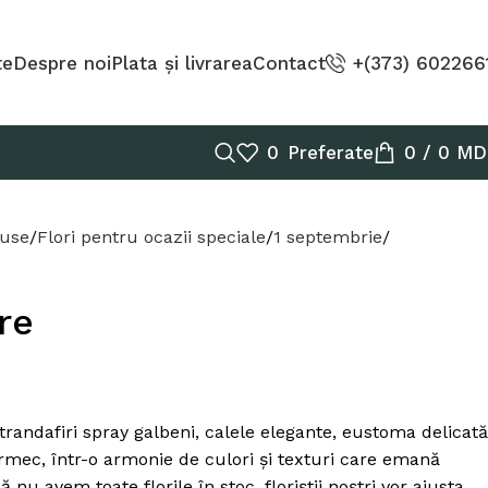
te
Despre noi
Plata și livrarea
Contact
+(373) 602266
0
Preferate
0
/
0
MD
duse
Flori pentru ocazii speciale
1 septembrie
re
randafiri spray galbeni, calele elegante, eustoma delicată
armec, într-o armonie de culori și texturi care emană
ă nu avem toate florile în stoc, floriștii noștri vor ajusta