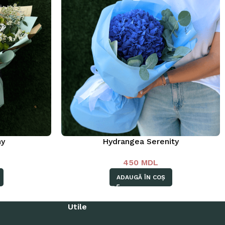
ny
Hydrangea Serenity
450
MDL
ADAUGĂ ÎN COȘ
Utile