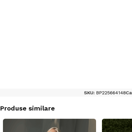
SKU:
BP225664148
Ca
Produse similare