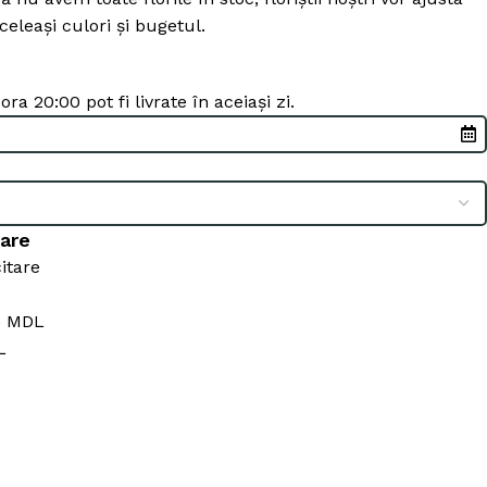
celeași culori și bugetul.
a 20:00 pot fi livrate în aceiași zi.
tare
itare
5 MDL
L