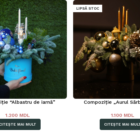
LIPSĂ STOC
ie “Albastru de iarnă”
Compoziție „Aurul Sărb
1.200
MDL
1.100
MDL
CITEȘTE MAI MULT
CITEȘTE MAI MUL