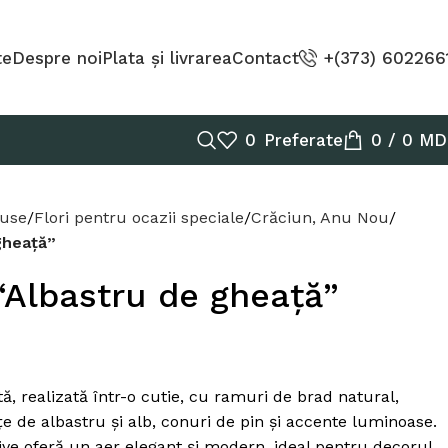
te
Despre noi
Plata și livrarea
Contact
+(373) 602266
0
Preferate
0
/
0
MD
duse
Flori pentru ocazii speciale
Crăciun, Anu Nou
gheață”
“Albastru de gheață”
ă, realizată într-o cutie, cu ramuri de brad natural,
e de albastru și alb, conuri de pin și accente luminoase.
tive oferă un aer elegant și modern, ideal pentru decorul