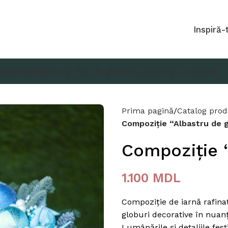
Inspiră-
 speciale
Plante și flori în ghiveci
Cadouri și accesorii
Prima pagină
Catalog pro
Compoziție “Albastru de 
Compoziție 
1.100
MDL
Compoziție de iarnă rafinat
globuri decorative în nuanț
Lumânările și detaliile fes