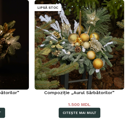
LIPSĂ STOC
ătorilor”
Compoziție „Aurul Sărbătorilor”
1.500
MDL
T
CITEȘTE MAI MULT